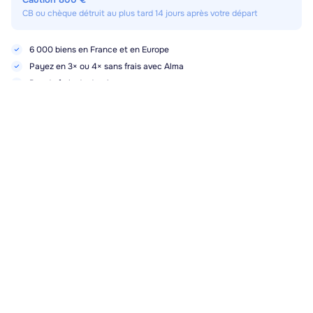
CB ou chèque détruit au plus tard 14 jours après votre départ
6 000 biens en France et en Europe
Payez en 3× ou 4× sans frais avec Alma
Pas de frais de dossier
Meilleur prix garanti 72h
Sa. 29/08
-
Sa. 05/09
Réserver
592.22€
Points forts, services et équipements
1er étage
Animaux
(non acceptés)
Draps (1er jeu) inclus
Serviettes
(non inclus)
Ménage de fin de séjour inclus