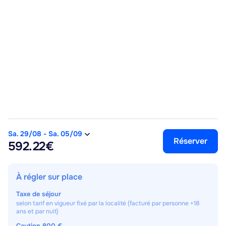
Sa. 29/08
-
Sa. 05/09
Réserver
592.22€
À régler sur place
Taxe de séjour
selon tarif en vigueur fixé par la localité (facturé par personne +18
ans et par nuit)
Caution
800 €