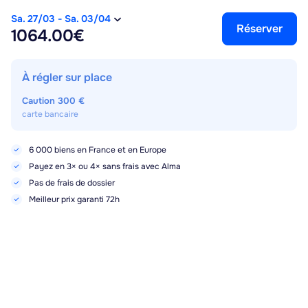
Sa. 27/03
-
Sa. 03/04
Réserver
1064.00€
À régler sur place
Caution
300 €
carte bancaire
6 000 biens en France et en Europe
Payez en 3× ou 4× sans frais avec Alma
Pas de frais de dossier
Meilleur prix garanti 72h
Points forts, services et équipements
Sa. 27/03
-
Sa. 03/04
Réserver
1064.00€
Sèche cheveux