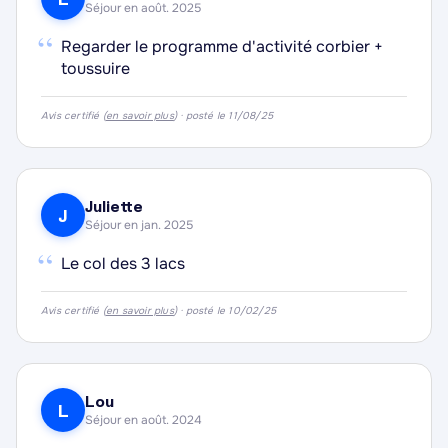
apprécié pour explorer le vaste domaine skiable
Séjour en août. 2025
“
environnant.
Regarder le programme d'activité corbier +
toussuire
Avis certifié (
en savoir plus
) · posté le 11/08/25
·
·
Juliette
J
Séjour en jan. 2025
·
“
Le col des 3 lacs
·
Avis certifié (
en savoir plus
) · posté le 10/02/25
Lou
L
Séjour en août. 2024
·