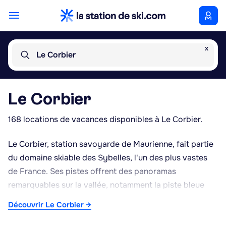
x
Le Corbier
Le Corbier
168 locations de vacances disponibles à Le Corbier.
Le Corbier, station savoyarde de Maurienne, fait partie
du domaine skiable des Sybelles, l'un des plus vastes
de France. Ses pistes offrent des panoramas
remarquables sur la vallée, notamment la piste bleue
panoramique et la montée en télésiège vers le Mont
Découvrir Le Corbier →
Corbier, point de vue apprécié par temps clair. Le
domaine permet également de rejoindre en ski les