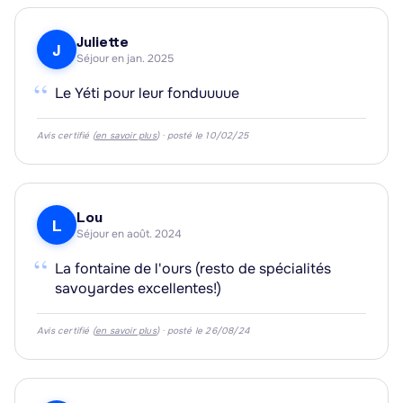
Juliette
J
Séjour en jan. 2025
“
Le Yéti pour leur fonduuuue
Avis certifié (
en savoir plus
) · posté le 10/02/25
Lou
L
Séjour en août. 2024
“
La fontaine de l'ours (resto de spécialités
savoyardes excellentes!)
Avis certifié (
en savoir plus
) · posté le 26/08/24