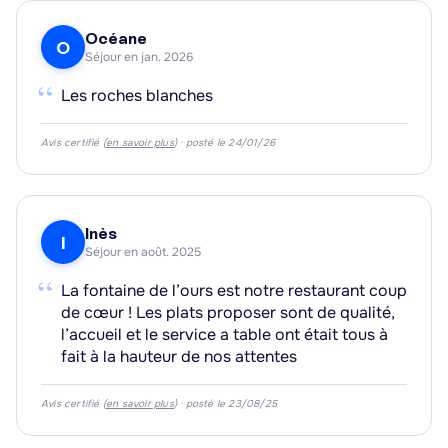
Océane
O
Séjour en jan. 2026
“
Les roches blanches
Avis certifié (
en savoir plus
) · posté le 24/01/26
Inès
I
Séjour en août. 2025
“
La fontaine de l’ours est notre restaurant coup
de cœur ! Les plats proposer sont de qualité,
l’accueil et le service a table ont était tous à
fait à la hauteur de nos attentes
Avis certifié (
en savoir plus
) · posté le 23/08/25