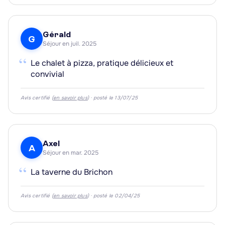
Gérald
G
Séjour en juil. 2025
“
Le chalet à pizza, pratique délicieux et
convivial
Avis certifié (
en savoir plus
) · posté le 13/07/25
Axel
A
Séjour en mar. 2025
“
La taverne du Brichon
Avis certifié (
en savoir plus
) · posté le 02/04/25