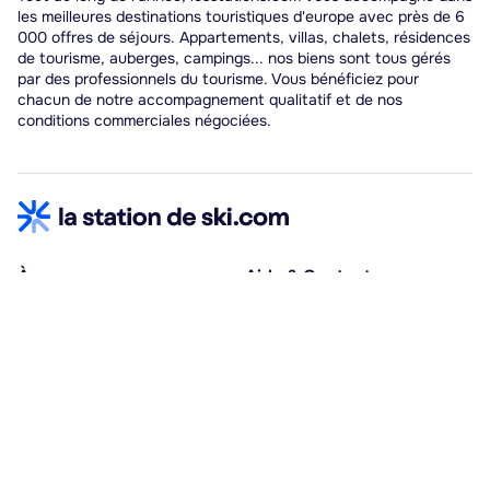
les meilleures destinations touristiques d'europe avec près de 6
000 offres de séjours. Appartements, villas, chalets, résidences
de tourisme, auberges, campings... nos biens sont tous gérés
par des professionnels du tourisme. Vous bénéficiez pour
chacun de notre accompagnement qualitatif et de nos
conditions commerciales négociées.
À propos
Aide & Contact
Qui sommes-nous ?
Centre d'aide
Vacances adaptées
Nous contacter
Œuvres sociales
Conditions d'annulation
Espace hébergeurs
30% à la résa, solde à j-30