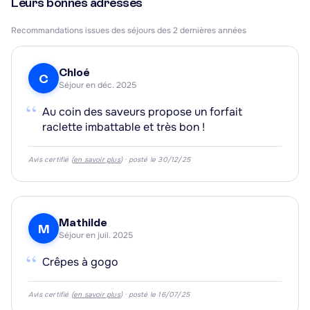
Leurs bonnes adresses
Recommandations issues des séjours des 2 dernières années
Chloé
C
Séjour en déc. 2025
“
Au coin des saveurs propose un forfait
raclette imbattable et très bon !
Avis certifié (
en savoir plus
) · posté le 30/12/25
Mathilde
M
Séjour en juil. 2025
“
Crêpes à gogo
Avis certifié (
en savoir plus
) · posté le 16/07/25