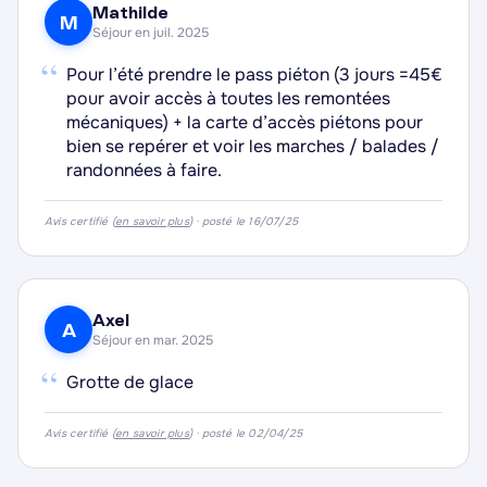
Mathilde
M
Séjour en juil. 2025
“
Pour l’été prendre le pass piéton (3 jours =45€
·
pour avoir accès à toutes les remontées
mécaniques) + la carte d’accès piétons pour
·
bien se repérer et voir les marches / balades /
randonnées à faire.
·
·
Avis certifié (
en savoir plus
) · posté le 16/07/25
Axel
A
Séjour en mar. 2025
“
Grotte de glace
·
Avis certifié (
en savoir plus
) · posté le 02/04/25
·