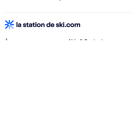
À propos
Aide & Contact
Qui sommes-nous ?
Centre d'aide
Vacances adaptées
Nous contacter
Œuvres sociales
Conditions d'annulation
Espace hébergeurs
30% à la résa, solde à j-30
Payez à plusieurs
Alma 3x ou 4x offert