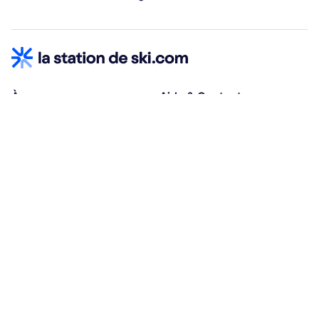
À propos
Aide & Contact
Qui sommes-nous ?
Centre d'aide
Vacances adaptées
Nous contacter
Œuvres sociales
Conditions d'annulation
Espace hébergeurs
30% à la résa, solde à j-30
Payez à plusieurs
Alma 3x ou 4x offert