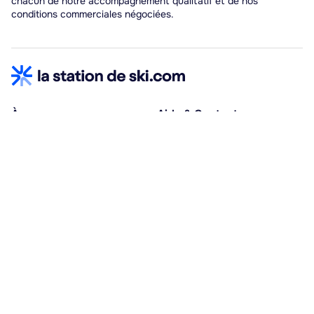
chacun de notre accompagnement qualitatif et de nos
conditions commerciales négociées.
À propos
Aide & Contact
Qui sommes-nous ?
Centre d'aide
Vacances adaptées
Nous contacter
Œuvres sociales
Conditions d'annulation
Espace hébergeurs
30% à la résa, solde à j-30
Payez à plusieurs
Alma 3x ou 4x offert